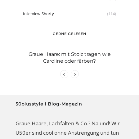
Interview-Shorty
(114)
GERNE GELESEN
 du nur
Graue Haare: mit Stolz tragen wie
Damen-
m Erfolg
Caroline oder färben?
wackelt
50plusstyle I Blog-Magazin
Graue Haare, Lachfalten & Co.? Na und! Wir
Ü50er sind cool ohne Anstrengung und tun