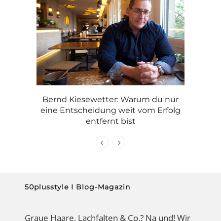
Michael
Graue H
Bernd Kiesewetter: Warum du nur
C
eine Entscheidung weit vom Erfolg
entfernt bist
50plusstyle I Blog-Magazin
Graue Haare, Lachfalten & Co.? Na und! Wir