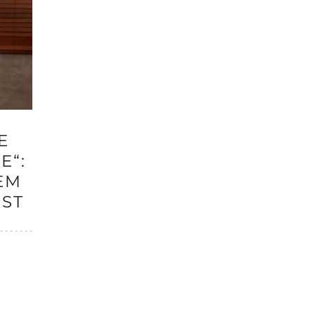
E
E“:
EM
EST