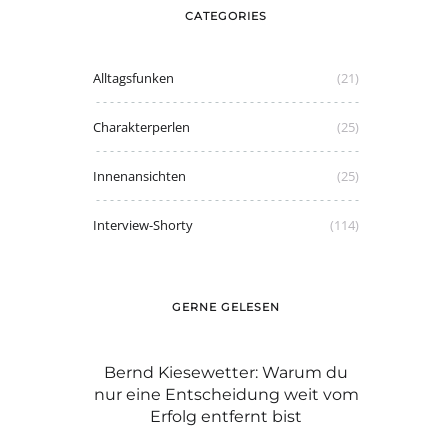
CATEGORIES
Alltagsfunken
(21)
Charakterperlen
(25)
Innenansichten
(25)
Interview-Shorty
(114)
GERNE GELESEN
 Dr. Michael
Bernd Kiesewetter: Warum du
Graue Haare
nur eine Entscheidung weit vom
Carol
Erfolg entfernt bist