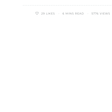
29
LIKES
6 MINS READ
5776 VIEWS