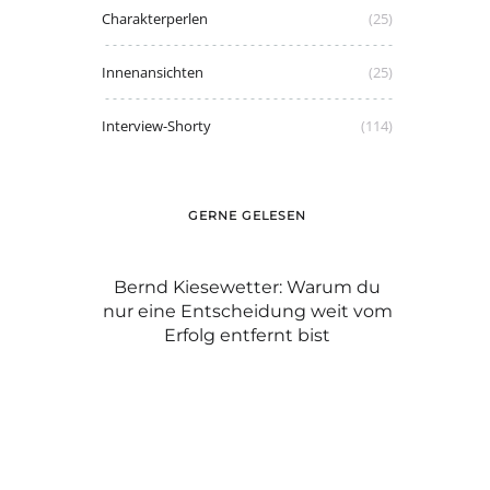
Charakterperlen
(25)
Innenansichten
(25)
Interview-Shorty
(114)
GERNE GELESEN
ernd Kiesewetter: Warum du
Graue Haare: mit Stolz tr
r eine Entscheidung weit vom
Caroline oder färbe
Erfolg entfernt bist