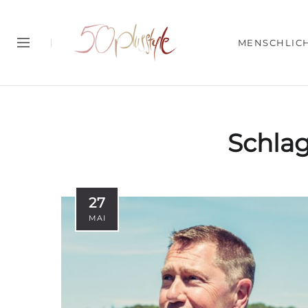
MENSCHLIC
Schla
27
MAI