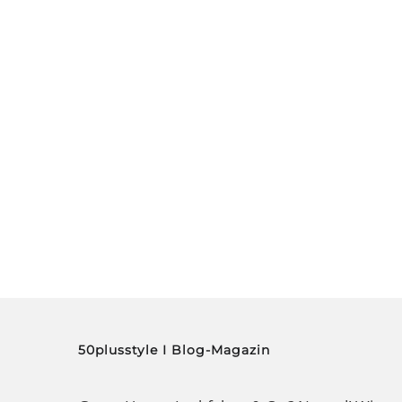
50plusstyle I Blog-Magazin
Graue Haare, Lachfalten & Co.? Na und! Wir
Ü50er sind cool ohne Anstrengung und tun
manchmal verrückte Dinge. Erfolge,