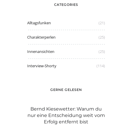
CATEGORIES
Alltagsfunken
(21)
Charakterperlen
(25)
Innenansichten
(25)
Interview-Shorty
(114)
GERNE GELESEN
etter: Warum du
Graue Haare: mit Stolz tragen wie
D
heidung weit vom
Caroline oder färben?
Pass
ntfernt bist