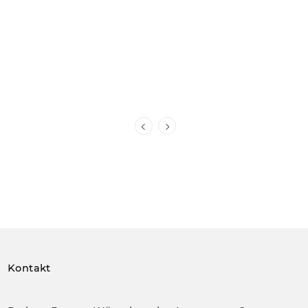
Kontakt
Du hast Fragen, Wünsche oder Anregungen?
Maile mir oder rufe an – ich melde mich
umgehend zurück: