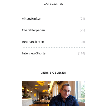
CATEGORIES
Alltagsfunken
(21)
Charakterperlen
(25)
Innenansichten
(25)
Interview-Shorty
(114)
GERNE GELESEN