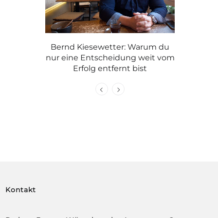
nd Kiesewetter: Warum du
Graue Haare: mit Stolz trag
eine Entscheidung weit vom
Caroline oder färben?
Erfolg entfernt bist
Kontakt