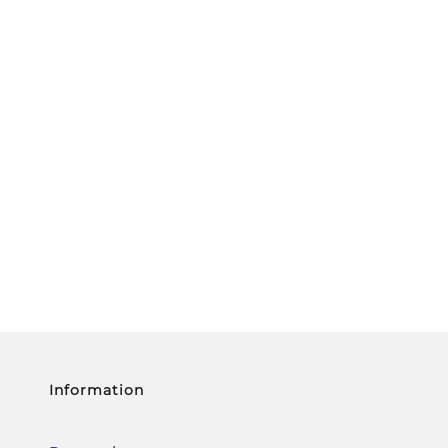
tunterwäsche:
Interview-Shorty mit Dr. Michael
Ber
und hat Luft? Von
Hoppe
nur 
gen!
Information