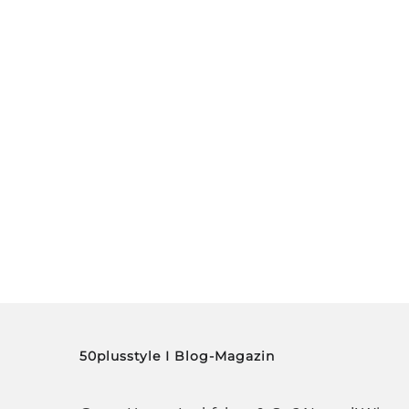
Damen-Spor
Passt, wackelt 
we
50plusstyle I Blog-Magazin