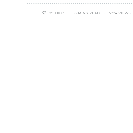
29
LIKES
6 MINS READ
5774 VIEWS