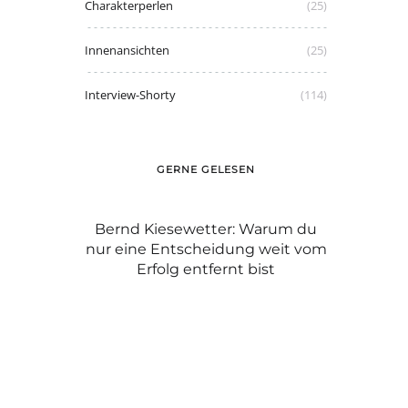
Charakterperlen
(25)
Innenansichten
(25)
Interview-Shorty
(114)
GERNE GELESEN
 Dr. Michael
Bernd Kiesewetter: Warum du
Graue Haare
nur eine Entscheidung weit vom
Carol
Erfolg entfernt bist