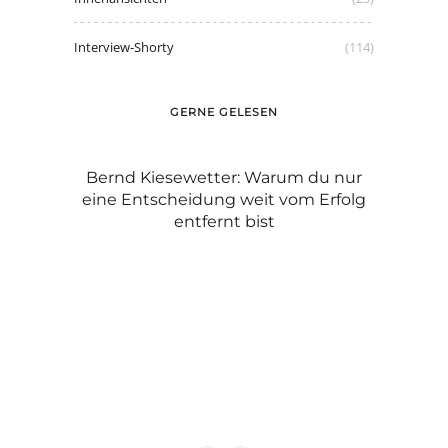
Interview-Shorty
(114)
GERNE GELESEN
Michael
Bernd Kiesewetter: Warum du nur
Graue H
eine Entscheidung weit vom Erfolg
C
entfernt bist