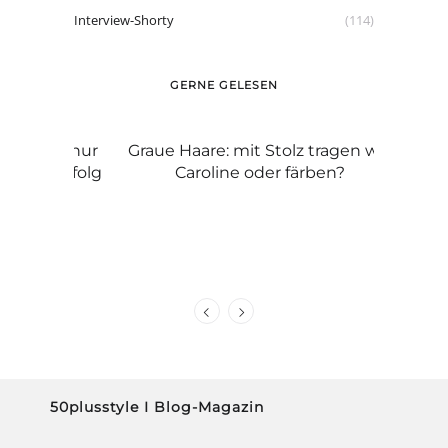
Interview-Shorty
(114)
GERNE GELESEN
 du nur
Graue Haare: mit Stolz tragen wie
Damen-
m Erfolg
Caroline oder färben?
wackelt
50plusstyle I Blog-Magazin
Graue Haare, Lachfalten & Co.? Na und! Wir
Ü50er sind cool ohne Anstrengung und tun
manchmal verrückte Dinge. Erfolge,