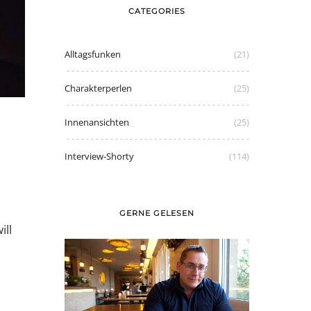
CATEGORIES
Alltagsfunken
(21)
Charakterperlen
(25)
Innenansichten
(25)
Interview-Shorty
(114)
GERNE GELESEN
ill