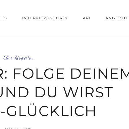
HES
INTERVIEW-SHORTY
ARI
ANGEBOT
Charakterperlen
ER: FOLGE DEINE
UND DU WIRST
-GLÜCKLICH