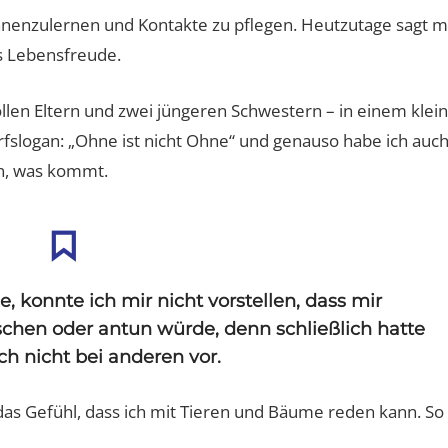
nenzulernen und Kontakte zu pflegen. Heutzutage sagt 
s Lebensfreude.
Interview-Shorty mit Dr. Michael
Bernd Kiesewetter
llen Eltern und zwei jüngeren Schwestern – in einem klei
n
Hoppe
nur eine Entscheidu
fslogan: „Ohne ist nicht Ohne“ und genauso habe ich auc
Erfolg entfernt
n, was kommt.
e, konnte ich mir nicht vorstellen, dass mir
hen oder antun würde, denn schließlich hatte
ch nicht bei anderen vor.
 das Gefühl, dass ich mit Tieren und Bäume reden kann. So