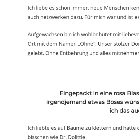
Ich liebe es schon immer, neue Menschen ken
auch netzwerken dazu. Für mich war und ist e
Damen-Sportunterwäsche:
Aufgewachsen bin ich wohlbehütet mit liebevo
Passt, wackelt und hat Luft? Vo
Ort mit dem Namen „Ohne“. Unser stolzer Dor
wegen!
gelebt. Ohne Entbehrung und alles mitnehme
Eingepackt in eine rosa Blas
irgendjemand etwas Böses wünsc
ich das au
Ich liebte es auf Bäume zu klettern und hatte
bisschen wie Dr. Dolittle.