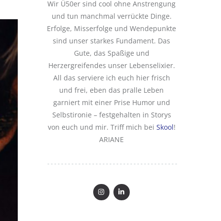
Wir Ü50er sind cool ohne Anstrengung
und tun manchmal verrückte Dinge.
Erfolge, Misserfolge und Wendepunkte
sind unser starkes Fundament. Das
Gute, das Spaßige und
Herzergreifendes unser Lebenselixier.
All das serviere ich euch hier frisch
und frei, eben das pralle Leben
garniert mit einer Prise Humor und
Selbstironie – festgehalten in Storys
von euch und mir. Triff mich bei
Skool
!
ARIANE