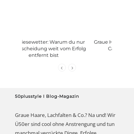
 du nur
Graue Haare: mit Stolz tragen wie
Damen-
m Erfolg
Caroline oder färben?
wackelt
50plusstyle I Blog-Magazin
Graue Haare, Lachfalten & Co.? Na und! Wir
Ü50er sind cool ohne Anstrengung und tun
manchmal verrückte Dinge. Erfolge,