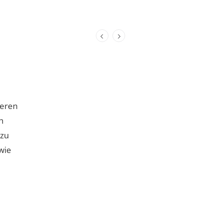
deren
h
 zu
wie