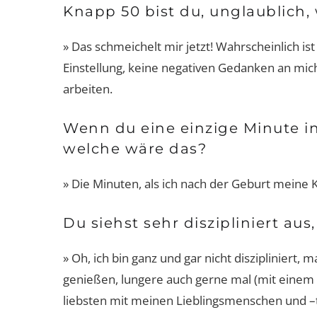
Knapp 50 bist du, unglaublich, 
» Das schmeichelt mir jetzt! Wahrscheinlich ist
Einstellung, keine negativen Gedanken an mich 
arbeiten.
Wenn du eine einzige Minute i
welche wäre das?
» Die Minuten, als ich nach der Geburt meine 
Damen-Sportunterwäsche
Passt, wackelt und hat Luft?
wegen!
Du siehst sehr diszipliniert a
» Oh, ich bin ganz und gar nicht diszipliniert,
genießen, lungere auch gerne mal (mit einem 
liebsten mit meinen Lieblingsmenschen und –