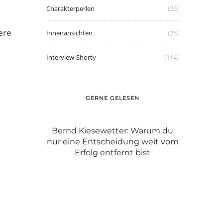
Charakterperlen
(25)
nere
Innenansichten
(25)
Interview-Shorty
(114)
GERNE GELESEN
er: Warum du
Graue Haare: mit Stolz tragen wie
Dame
dung weit vom
Caroline oder färben?
Passt, w
rnt bist