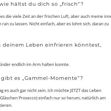
wie hältst du dich so „frisch“?
 es die viele Zeit an der frischen Luft, aber auch meine in
ran zu lassen. Nicht einfach, aber es lohnt sich, daran zu
n deinem Leben einfrieren könntest,
Kinder endlich im Arm halten konnte.
:
Interview-Shorty mit Dr. Michael
Bernd Kiesewett
 Von
Hoppe
nur eine Entschei
Erfolg entfe
us, gibt es „Gammel-Momente“?
 mag es auch gar nicht sein. Ich möchte JETZT das Leben
Gläschen Prosecco) einfach nur so herum, natürlich am
tieren.