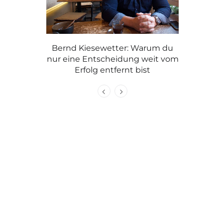
ewetter: Warum du
Graue Haare: mit Stolz tragen wie
tscheidung weit vom
Caroline oder färben?
Pa
 entfernt bist