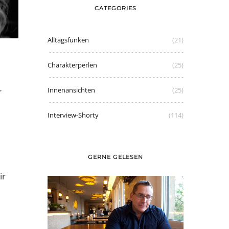
CATEGORIES
Alltagsfunken
(21)
Charakterperlen
(25)
Innenansichten
(25)
r
Interview-Shorty
(114)
GERNE GELESEN
ir