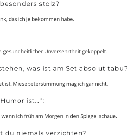
 besonders stolz?
henk, das ich je bekommen habe.
äsche:
Interview-Shorty mit Dr. Michael
Bernd Kies
?
 Luft? Von
Hoppe
nur eine En
Erfolg
w. gesundheitlicher Unversehrtheit gekoppelt.
stehen, was ist am Set absolut tabu?
et ist, Miesepeterstimmung mag ich gar nicht.
„Humor ist…“:
. wenn ich früh am Morgen in den Spiegel schaue.
t du niemals verzichten?