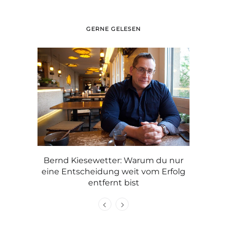
GERNE GELESEN
Graue Haare: mit
Bernd Kiesewetter: Warum du nur
Caroline o
eine Entscheidung weit vom Erfolg
entfernt bist