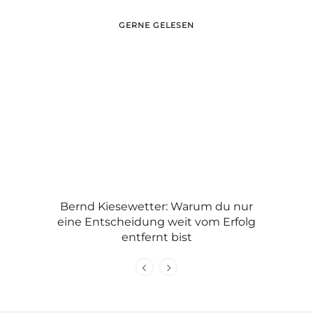
GERNE GELESEN
Michael
Bernd Kiesewetter: Warum du nur
Graue H
eine Entscheidung weit vom Erfolg
C
entfernt bist