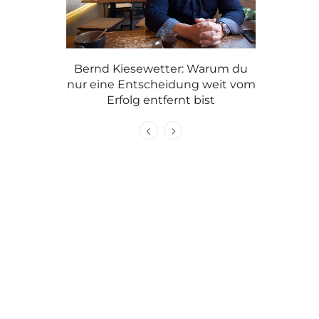
: Warum du
Damen-
ng weit vom
Passt, wac
 bist