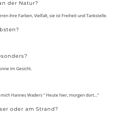
an der Natur?
ren ihre Farben, Vielfalt, sie ist Freiheit und Tankstelle.
Interview-Shorty mit Dr. Michael
Bernd Kiesewetter
ebsten?
n
Hoppe
nur eine Entscheidu
Erfolg entfernt
esonders?
onne im Gesicht.
hrt mich Hannes Waders “ Heute hier, morgen dort…“
sser oder am Strand?