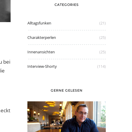
CATEGORIES
Alltagsfunken
(21)
Charakterperlen
(25)
Innenansichten
(25)
u bei
Interview-Shorty
(114)
die
GERNE GELESEN
meckt
Graue Haare: mit Stolz tragen wie
Caroline oder färben?