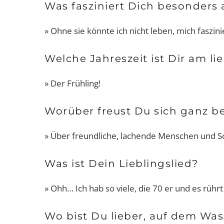
Was fasziniert Dich besonders 
» Ohne sie könnte ich nicht leben, mich faszinie
Damen-Sportunterwäsche:
Welche Jahreszeit ist Dir am li
Passt, wackelt und hat Luft? Vo
wegen!
» Der Frühling!
Worüber freust Du sich ganz b
» Über freundliche, lachende Menschen und S
Was ist Dein Lieblingslied?
» Ohh… Ich hab so viele, die 70 er und es rü
Wo bist Du lieber, auf dem Wa