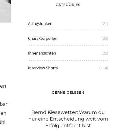
CATEGORIES
Alltagsfunken
(21)
Charakterperlen
(25)
Innenansichten
(25)
Interview-Shorty
(114)
gen
GERNE GELESEN
kbar
men
ter: Warum du
Graue Haare: mit Stolz tragen wie
Dam
eidung weit vom
Caroline oder färben?
Passt,
ühl
ernt bist