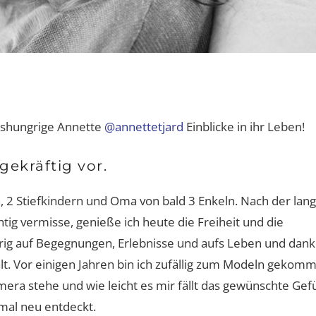
nshungrige Annette
@annettetjard
Einblicke in ihr Leben!
ekräftig vor.
n, 2 Stiefkindern und Oma von bald 3 Enkeln. Nach der lan
htig vermisse, genieße ich heute die Freiheit und die
gierig auf Begegnungen, Erlebnisse und aufs Leben und dan
ält. Vor einigen Jahren bin ich zufällig zum Modeln gekom
e:
Interview-Shorty mit Dr. Michael
Bernd Kiesewet
? Von
Hoppe
nur eine Entsch
mera stehe und wie leicht es mir fällt das gewünschte Gef
Erfolg entf
hmal neu entdeckt.