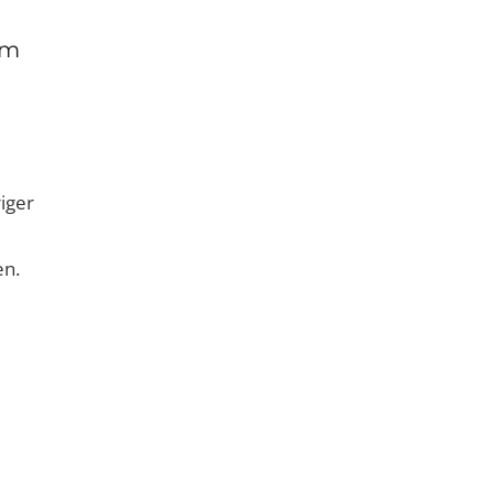
em
iger
en.