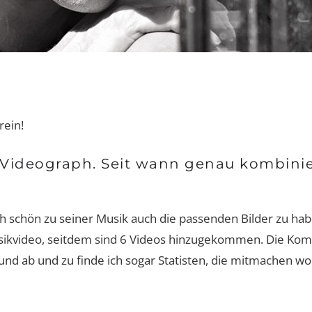
rein!
 Videograph. Seit wann genau kombinie
och schön zu seiner Musik auch die passenden Bilder zu ha
sikvideo, seitdem sind 6 Videos hinzugekommen. Die Kom
nd ab und zu finde ich sogar Statisten, die mitmachen wol
Interview-Shorty mit Dr. Michael
Bernd Kiesewette
Von
Hoppe
nur eine Entscheid
Erfolg entfer