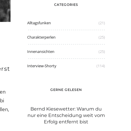
CATEGORIES
Alltagsfunken
(21)
Charakterperlen
(25)
Innenansichten
(25)
Interview-Shorty
(114)
rst
GERNE GELESEN
ben
bi
len,
r: Warum du
Graue Haare: mit Stolz tragen wie
Damen
ung weit vom
Caroline oder färben?
Passt, wa
nt bist