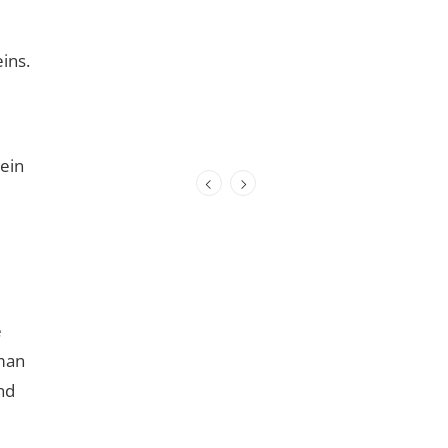
ins.
 ein
e
 man
nd