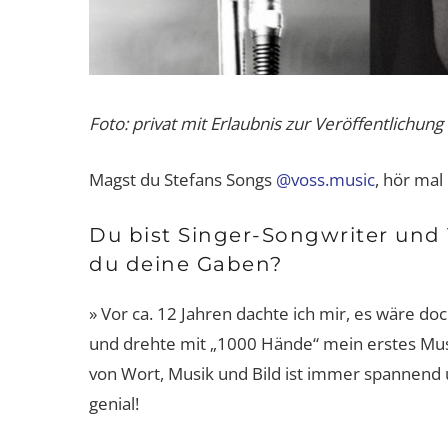
Foto: privat mit Erlaubnis zur Veröffentlichung
Magst du Stefans Songs
@voss.music
, hör mal 
Du bist Singer-Songwriter und
du deine Gaben?
» Vor ca. 12 Jahren dachte ich mir, es wäre d
und drehte mit „1000 Hände“ mein erstes Mu
von Wort, Musik und Bild ist immer spannend u
Damen-Sportunterwäsche:
Passt, wackelt und hat Luft? 
genial!
wegen!